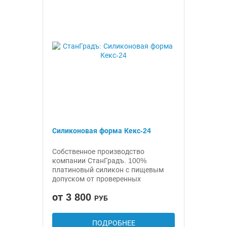
Силиконовая форма Кекс-24
Собственное производство
компании СтанГрадъ. 100%
платиновый силикон с пищевым
допуском от проверенных
поставщиков. Состав силикона с
от 3 800
увеличенным ресурсом для
РУБ
максимального срока
эксплуатации в промышленных
ПОДРОБНЕЕ
условиях.